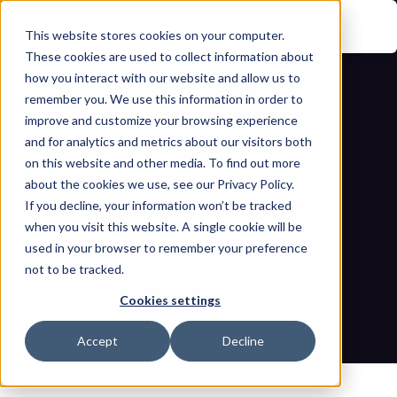
This website stores cookies on your computer.
These cookies are used to collect information about
how you interact with our website and allow us to
remember you. We use this information in order to
improve and customize your browsing experience
and for analytics and metrics about our visitors both
on this website and other media. To find out more
about the cookies we use, see our Privacy Policy.
El ataque USB de Stuxnet: por qué los 
If you decline, your information won’t be tracked
when you visit this website. A single cookie will be
medios extraíbles siguen siendo una 
used in your browser to remember your preference
not to be tracked.
amenaza
Cookies settings
Inicio
Blogs
El ataque USB de Stuxnet: por qué los medios extraíbles 
Accept
Decline
siguen siendo una amenaza