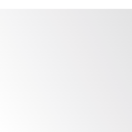
recomendado con cronogramas.
Profundidad de Experiencia
P
Nuestros equipos de evaluación de 
Personali
riesgos tienen una amplia 
alinearnos
experiencia trabajando con diversos 
de negoci
entornos OT, incluidos aquellos con 
empresa. L
sistemas heredados en varias 
agente au
industrias.
ejercicio.