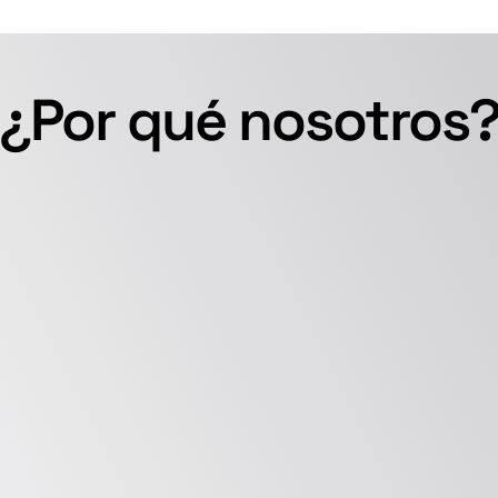
¿Por qué nosotros
rácticas Personalizadas
Historial Compro
zamos cada evaluación para 
Confiado globalmente por 
 con los objetivos únicos 
organizaciones para ofrecer
o y seguridad de una 
conocimientos de seguridad
a validación mediante IA 
confiables, contextuales y 
menta la precisión del 
procesables a través del in