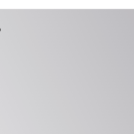
?
Herramientas de 
bado
vanguardia
Aproveche herramientas y 
 
metodologías propietarias para 
 
ofrecer una evaluación integral.
forme.