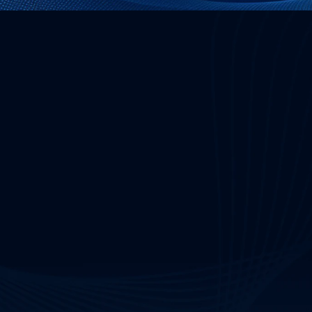
sa
Recursos
Productos
otros
Blog
Plataforma de Seguridad OT
nos
Libros de estrategias 
Solución de Escaneo de Medio
de Socios
regulatorias
Solución de Gestión de Parch
Servicios
Guías de 
Remediación
Evaluación de Riesgos de Segur
 frecuentes
Informes
Brechas
E-Books
Servicio SOC Gestionado
Estudios de Caso
Servicio de Retención de Resp
Casos de Uso
Servicio de Evaluación de Vuln
Sala de prensa
de Penetración
Seminarios web
Todos los servicios
Glosario