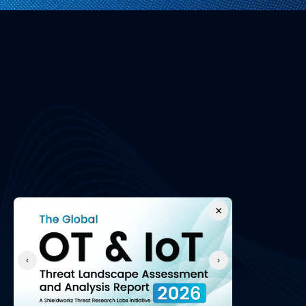
Sobre Nosotros
Empre
Sobre Nos
Aseguramos los entornos de Tecnología 
Contácte
Operativa y protegemos a las empresas con 
Programa 
servicios profesionales de primera clase y 
Carreras
soluciones de ciberseguridad.
Eventos
Preguntas
×
‹
›