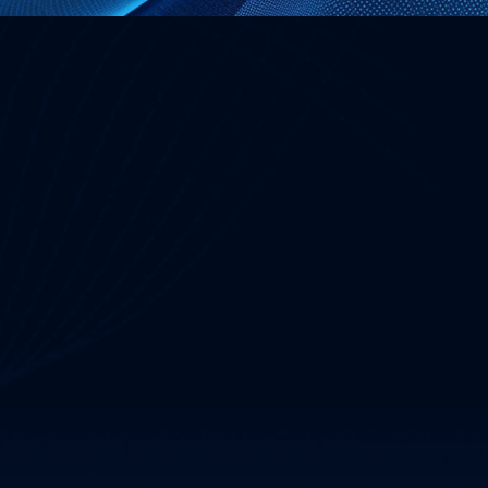
Enlaces Útiles
Seguridad OT
s Extraíbles
Cumplimiento NIS2
es
Marco NERC CIP
Detección y respuesta en la red
Protección de CPS
idad OT y Análisis de 
SOC como Servicio
IEC 62443
uesta a Incidentes OT
erabilidades OT / Pruebas 