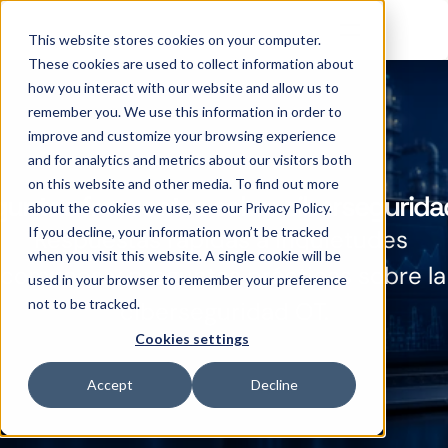
This website stores cookies on your computer.
These cookies are used to collect information about
how you interact with our website and allow us to
remember you. We use this information in order to
improve and customize your browsing experience
and for analytics and metrics about our visitors both
on this website and other media. To find out more
guntas frecuentes sobre cibersegurida
about the cookies we use, see our Privacy Policy.
If you decline, your information won’t be tracked
Respuestas rápidas a inquietudes 
when you visit this website. A single cookie will be
comunes y preguntas prácticas sobre la 
used in your browser to remember your preference
not to be tracked.
ciberseguridad OT.
Cookies settings
Accept
Decline