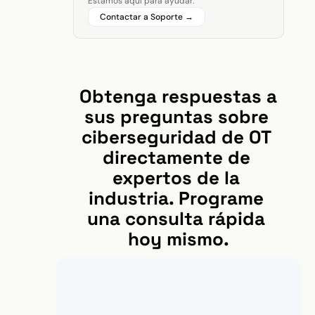
Estamos aquí para ayudar.
Leer más >>>
Contactar a Soporte →
Más información →
Obtenga respuestas a 
Más información →
sus preguntas sobre 
ciberseguridad de OT 
directamente de 
expertos de la 
industria. Programe 
una consulta rápida 
hoy mismo.