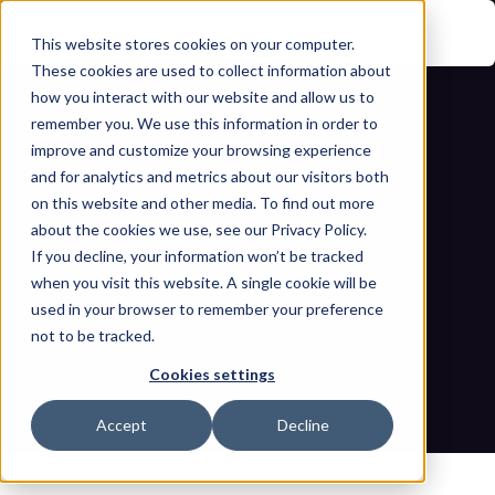
This website stores cookies on your computer.
These cookies are used to collect information about
how you interact with our website and allow us to
remember you. We use this information in order to
improve and customize your browsing experience
and for analytics and metrics about our visitors both
on this website and other media. To find out more
about the cookies we use, see our Privacy Policy.
If you decline, your information won’t be tracked
Análisis profundo: El ataque de 
when you visit this website. A single cookie will be
ransomware de The Gentlemen a 
used in your browser to remember your preference
not to be tracked.
Mackay Sugar
Cookies settings
Inicio
Blogs
Análisis profundo: El ataque de ransomware de The 
Accept
Decline
Gentlemen a Mackay Sugar