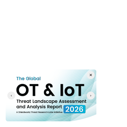
de los 
servicios 
locales 
contra 
malware.
T1070.001
Eliminación 
Borrado 
de 
automatiz
Indicadores: 
do de los 
Borrar 
registros d
Registros 
eventos de
×
de Eventos 
Seguridad, 
de Windows
Sistema y 
Aplicacion
‹
›
s a través 
de wevtutil
para 
eliminar 
pistas 