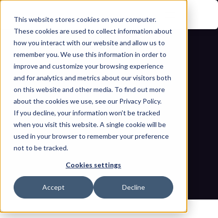
This website stores cookies on your computer.
These cookies are used to collect information about
how you interact with our website and allow us to
remember you. We use this information in order to
improve and customize your browsing experience
and for analytics and metrics about our visitors both
on this website and other media. To find out more
about the cookies we use, see our Privacy Policy.
If you decline, your information won’t be tracked
Gestión continua de exposición a 
when you visit this website. A single cookie will be
amenazas en entornos industriales: 
used in your browser to remember your preference
not to be tracked.
más allá del escaneo periódico
Cookies settings
Inicio
Blogs
Gestión continua de exposición a amenazas en entornos 
Accept
Decline
industriales: más allá del escaneo periódico