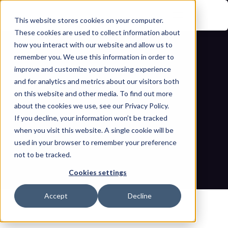
This website stores cookies on your computer.
These cookies are used to collect information about
how you interact with our website and allow us to
remember you. We use this information in order to
improve and customize your browsing experience
and for analytics and metrics about our visitors both
on this website and other media. To find out more
about the cookies we use, see our Privacy Policy.
If you decline, your information won’t be tracked
Requisitos de escaneo de medios 
when you visit this website. A single cookie will be
para el cumplimiento de IEC 62443
used in your browser to remember your preference
not to be tracked.
Inicio
Blogs
Requisitos de escaneo de medios para el cumplimiento de 
Cookies settings
IEC 62443
Accept
Decline