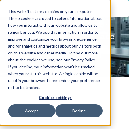
This website stores cookies on your computer.
These cookies are used to collect information about
how you interact with our website and allow us to
remember you. We use this information in order to
Plantilla gratuita de política de 
improve and customize your browsing experience
medios extraíbles
and for analytics and metrics about our visitors both
para equipos de OT e IT
on this website and other media. To find out more
about the cookies we use, see our Privacy Policy.
If you decline, your information won’t be tracked
when you visit this website. A single cookie will be
used in your browser to remember your preference
not to be tracked.
Cookies settings
Por qué los medios extraíbles siguen 
Accept
Decline
siendo una amenaza crítica para la 
seguridad de TO