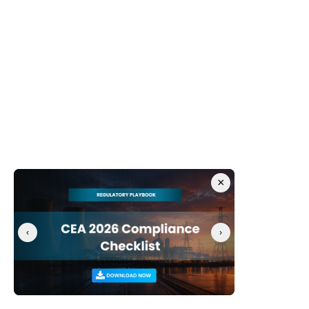
extraíbles en toda la infraestructura de sus 
instalaciones, identificando sistemas de alto 
riesgo, puntos de contacto de medios no 
controlados y brechas en las políticas o el 
monitoreo existentes. 
Soluciones de quioscos e inspección de 
medios
: diseñamos e implementamos 
infraestructura centralizada de inspección de 
medios diseñada específicamente para 
entornos industriales, incluidas instalaciones 
×
con redes aisladas (air-gapped), controladores 
heredados y requisitos rigurosos de tiempo de 
actividad operativa. 
‹
›
Desarrollo de Políticas para Medios 
Extraíbles
: Desarrollamos políticas prácticas y 
ejecutables para medios extraíbles que se 
alinean con NERC CIP, NIST 800-82, IEC 