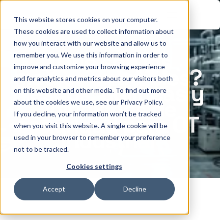
This website stores cookies on your computer.
These cookies are used to collect information about
how you interact with our website and allow us to
¿Qué son los 
remember you. We use this information in order to
improve and customize your browsing experience
medios extraíbles? 
and for analytics and metrics about our visitors both
Riesgos, políticas y 
on this website and other media. To find out more
soluciones de 
about the cookies we use, see our Privacy Policy.
If you decline, your information won’t be tracked
seguridad para OT 
when you visit this website. A single cookie will be
industrial
used in your browser to remember your preference
not to be tracked.
Cookies settings
Accept
Decline