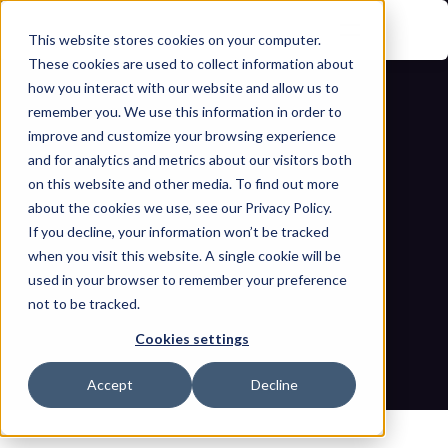
This website stores cookies on your computer.
These cookies are used to collect information about
how you interact with our website and allow us to
remember you. We use this information in order to
improve and customize your browsing experience
and for analytics and metrics about our visitors both
on this website and other media. To find out more
about the cookies we use, see our Privacy Policy.
If you decline, your information won’t be tracked
10 Sicherheitsmaßnahmen für 
when you visit this website. A single cookie will be
Peripheriemedien, die jedes 
used in your browser to remember your preference
not to be tracked.
Unternehmen benötigt
Cookies settings
Startseite
Blogs
10 Sicherheitsmaßnahmen für Peripheriemedien, die jedes 
Accept
Decline
Unternehmen benötigt