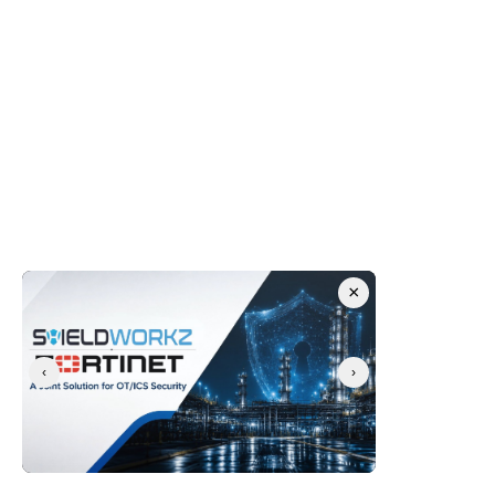
über OT-Zugang
Die TRITON-Schadsoftware, die in einer 
petrochemischen Anlage im Nahen Osten entdeckt 
wurde, zielte auf Triconex-Sicherheitssteuerungen 
(Safety Instrumented Systems) ab – die letzte 
Verteidigungslinie gegen katastrophale 
Industrieunfälle. Ermittler rekonstruierten den Pfad 
des Erstzugriffs über kompromittierte Workstations, 
auf denen Kontrollen für Wechselmedien fehlten oder 
×
inkonsistent waren. Wären in dieser Anlage USB-
Schleusen zur Überprüfung und Geräte-Whitelisting 
durchgesetzt worden, wäre die Erstinfektion sehr 
‹
›
wahrscheinlich bereits an der Peripherie blockiert 
worden.
Wie Shieldworkz 