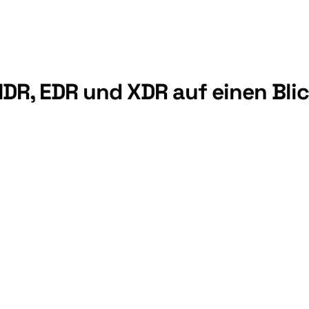
r blockieren, einen Host 
-Teams senden.
DR, EDR und XDR auf einen Bli
Was es sieht
Aktivität auf einem einzelnen Host oder Endpunkt
Wi
Mehrere Telemetriequellen über alle Sicherheitsebenen hinweg
Or