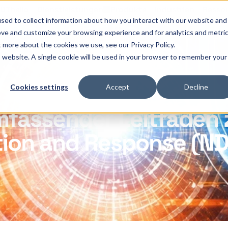
OThello
Dienstleistungen
Produkte
Industrien
Resso
sed to collect information about how you interact with our website and
ove and customize your browsing experience and for analytics and metri
t more about the cookies we use, see our Privacy Policy.
is website. A single cookie will be used in your browser to remember your
Cookies settings
Accept
Decline
fassender Leitfaden 
ion and Response (ND