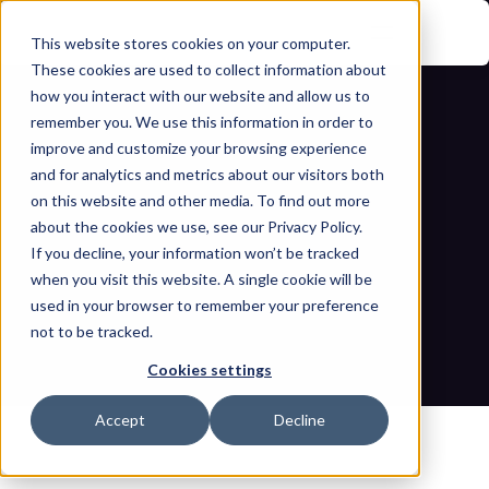
This website stores cookies on your computer.
These cookies are used to collect information about
how you interact with our website and allow us to
remember you. We use this information in order to
improve and customize your browsing experience
and for analytics and metrics about our visitors both
on this website and other media. To find out more
about the cookies we use, see our Privacy Policy.
Lo que los titulares no te dicen sobre 
If you decline, your information won’t be tracked
when you visit this website. A single cookie will be
la ciberseguridad de IoT y OT
used in your browser to remember your preference
not to be tracked.
Inicio
Blogs
Lo que los titulares no te dicen sobre la ciberseguridad de 
Cookies settings
IoT y OT
Accept
Decline