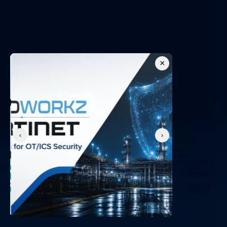
Seguridad OT
Cumplimiento NIS2
Marco NERC CIP
Detección y respuesta en la red
Sistema ciberfísico
SOC como Servicio
×
IEC 62443
‹
›