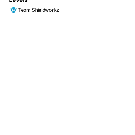
Team Shieldworkz
Comienza ahora
Expande tu 
postura de 
seguridad CPS
Póngase en contacto con nuestros expertos en 
seguridad CPS para una consulta gratuita.