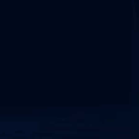
Servicio de Evaluación de Vulnerabilidades OT / Pruebas de 
Penetración
Todos los servicios
Enlaces Útiles
Seguridad OT
Cumplimiento NIS2
Marco NERC CIP
Detección y respuesta en la red
Sistema ciberfísico
SOC como Servicio
IEC 62443