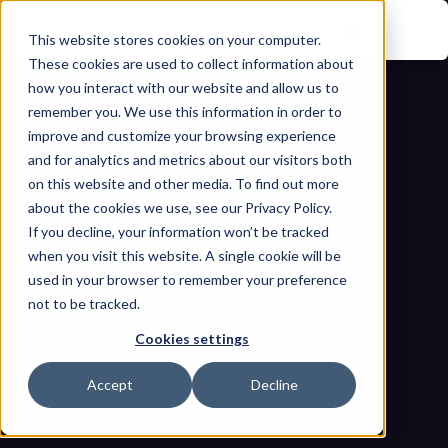
This website stores cookies on your computer.
These cookies are used to collect information about
how you interact with our website and allow us to
remember you. We use this information in order to
improve and customize your browsing experience
and for analytics and metrics about our visitors both
on this website and other media. To find out more
about the cookies we use, see our Privacy Policy.
If you decline, your information won’t be tracked
Dominando NERC CIP-015: Una guía 
when you visit this website. A single cookie will be
para el Monitoreo de Seguridad de la 
used in your browser to remember your preference
not to be tracked.
Red Interna (INSM) para el Sistema 
Cookies settings
Eléctrico a Granel
Inicio
Blogs
Accept
Decline
Dominando NERC CIP-015: Una guía para el Monitoreo de 
Seguridad de la Red Interna (INSM) para el Sistema Eléctrico 