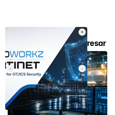
×
También te puede interesar
‹
›