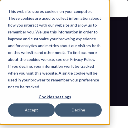
This website stores cookies on your computer.
These cookies are used to collect information about
how you interact with our website and allow us to
remember you. We use this information in order to
improve and customize your browsing experience
and for analytics and metrics about our visitors both
on this website and other media. To find out more
about the cookies we use, see our Privacy Policy.
If you decline, your information won’t be tracked
Guía de cumplimiento con la norma 
when you visit this website. A single cookie will be
IEC 62443 para pequeños fabricantes
used in your browser to remember your preference
not to be tracked.
Inicio
Blogs
Guía de cumplimiento con la norma IEC 62443 para 
Cookies settings
pequeños fabricantes
Accept
Decline