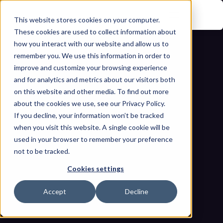
This website stores cookies on your computer.
These cookies are used to collect information about
how you interact with our website and allow us to
remember you. We use this information in order to
improve and customize your browsing experience
and for analytics and metrics about our visitors both
on this website and other media. To find out more
about the cookies we use, see our Privacy Policy.
Cómo las empresas energéticas de la 
If you decline, your information won’t be tracked
when you visit this website. A single cookie will be
India pueden prepararse para las 
used in your browser to remember your preference
not to be tracked.
auditorías del NCIIPC con seguridad 
Cookies settings
OT proactiva
Inicio
Blogs
Accept
Decline
Cómo las empresas energéticas de la India pueden 
prepararse para las auditorías del NCIIPC con seguridad OT 