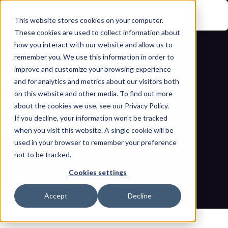
This website stores cookies on your computer.
These cookies are used to collect information about
how you interact with our website and allow us to
remember you. We use this information in order to
improve and customize your browsing experience
and for analytics and metrics about our visitors both
on this website and other media. To find out more
about the cookies we use, see our Privacy Policy.
If you decline, your information won’t be tracked
Una guía integral para construir un 
when you visit this website. A single cookie will be
inventario sólido de activos de 
used in your browser to remember your preference
not to be tracked.
ciberseguridad OT
Cookies settings
Inicio
Blogs
Una guía integral para construir un inventario sólido de 
Accept
Decline
activos de ciberseguridad OT