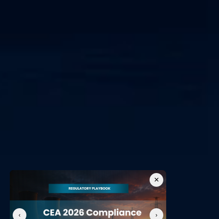
×
‹
›