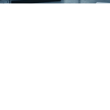
lmente 
me que lo 
¡Des
Obtenga g
Cuantifica
us entornos de 
800-82 Re
ue los reguladores y 
con
endo es diferente: 
al, credenciales de 
esta a incidentes que 
controla procesos 