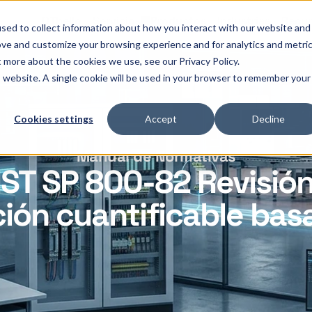
OThello
Servicios
Productos
Industrias
Recur
sed to collect information about how you interact with our website and
ove and customize your browsing experience and for analytics and metri
t more about the cookies we use, see our Privacy Policy.
is website. A single cookie will be used in your browser to remember your
Cookies settings
Accept
Decline
Manual de Normativas
IST SP 800-82 Revisión
ación cuantificable ba