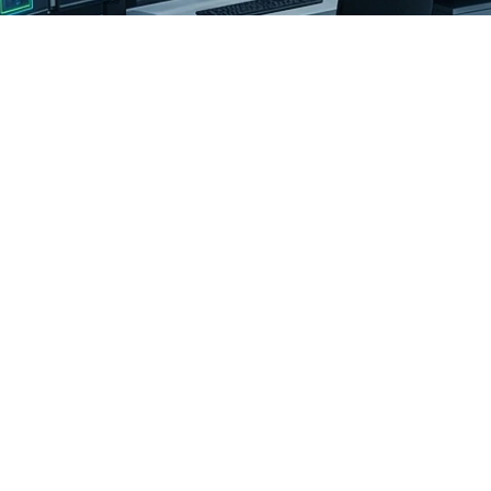
¿Su entorno de OT/ICS es rea
seguro, o simplemente se asu
es?
La mayoría de las organizaciones industriales cree que s
tecnología operativa (OT) están protegidos. La realidad q
los encargados de responder a incidentes siguen descubri
activos sin seguimiento, redes planas sin segmentación re
administración compartidas en los PLC y planes de respu
fueron escritos para TI, no para un sistema SCADA que 
físicos. 