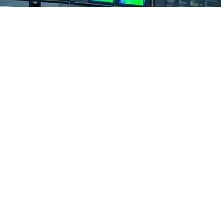
carga tu copia hoy mismo!
ratis nuestra Lista de Verificación 
ble Basada en Evidencia de la NIST SP 
visión 3 y asegúrese de cubrir cada 
trol crítico en su red industrial