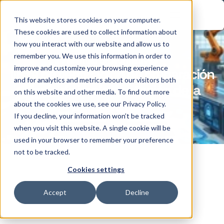
This website stores cookies on your computer.
These cookies are used to collect information about
how you interact with our website and allow us to
remember you. We use this information in order to
Manual de Normativas
improve and customize your browsing experience
Lista de verificación de preparación 
and for analytics and metrics about our visitors both
y guía de implementación de la 
on this website and other media. To find out more
Directiva NIS2
about the cookies we use, see our Privacy Policy.
If you decline, your information won’t be tracked
when you visit this website. A single cookie will be
used in your browser to remember your preference
not to be tracked.
Cookies settings
¿Está su organización realmente 
Accept
Decline
preparada para NIS2, o simplemente 
espera lo mejor?