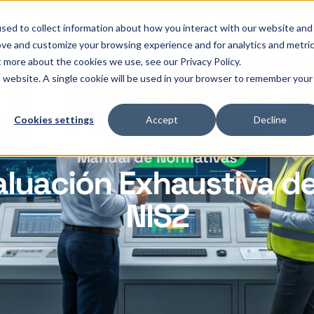
OThello
Servicios
Productos
Industrias
Recur
sed to collect information about how you interact with our website and
ove and customize your browsing experience and for analytics and metri
t more about the cookies we use, see our Privacy Policy.
is website. A single cookie will be used in your browser to remember your
Cookies settings
Accept
Decline
Manual de Normativas
aluación Exhaustiva d
NIS2