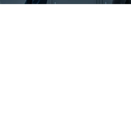
o para la 
¡Desca
umiendo el 
Obtenga n
xisten 
Integral de 
asegúrese de
ca, sistemas de control 
 directiva NIS2 no es 
a (UE) 2022/2555 
ación, exige una 
I como de OT, e impone 