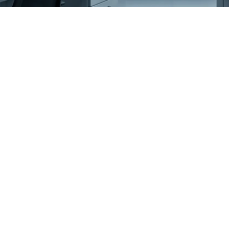
¿Está realmente preparad
directiva NIS2, o está as
cumplimiento donde ya e
brechas?
Para las organizaciones que operan infraestructura críti
industrial o entornos de tecnología de operación (OT), la
un simple requisito de casilla de verificación. La Directiv
responsabiliza personalmente a los órganos de administr
gestión de riesgos estructurada tanto en las capas de T