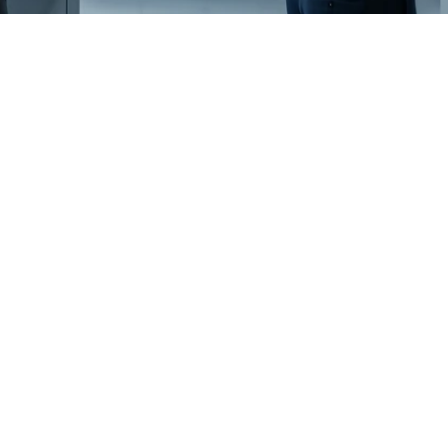
rga tu copia hoy mismo!
uestro Cuestionario de Evaluación 
Cumplimiento NIS2 de forma gratuita y 
 cubrir cada control crítico en su red 
industrial