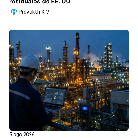
residuales de EE. UU.
Prayukth K V
3 ago 2026