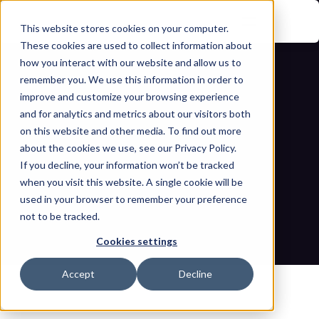
This website stores cookies on your computer.
These cookies are used to collect information about
how you interact with our website and allow us to
remember you. We use this information in order to
improve and customize your browsing experience
and for analytics and metrics about our visitors both
on this website and other media. To find out more
about the cookies we use, see our Privacy Policy.
If you decline, your information won’t be tracked
Dentro de Shieldworkz: IDS y NIDS 
when you visit this website. A single cookie will be
integrados para redes industriales
used in your browser to remember your preference
not to be tracked.
Inicio
Blogs
Dentro de Shieldworkz: IDS y NIDS integrados para redes 
Cookies settings
industriales
Accept
Decline