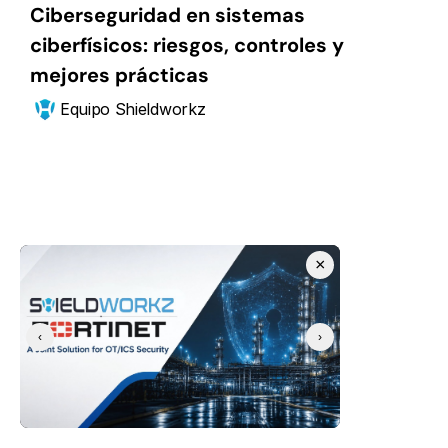
Ciberseguridad en sistemas 
ciberfísicos: riesgos, controles y 
mejores prácticas
Equipo Shieldworkz
×
Comienza ahora
Expande tu 
‹
›
postura de 
seguridad CPS