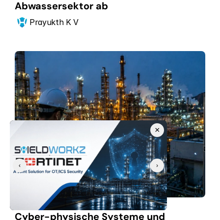
Abwassersektor ab
Prayukth K V
×
‹
›
03.08.2026
Cyber-physische Systeme und 