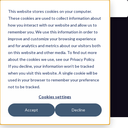
This website stores cookies on your computer.
These cookies are used to collect information about
how you interact with our website and allow us to
remember you. We use this information in order to
improve and customize your browsing experience
and for analytics and metrics about our visitors both
on this website and other media. To find out more
about the cookies we use, see our Privacy Policy.
If you decline, your information won’t be tracked
Warum OT-Betreiber ICS-spezifische 
when you visit this website. A single cookie will be
und kontextuelle Incident-Response-
used in your browser to remember your preference
not to be tracked.
Übungen benötigen
Cookies settings
Startseite
Blogs
Warum OT-Betreiber ICS-spezifische und kontextuelle 
Accept
Decline
Incident-Response-Übungen benötigen