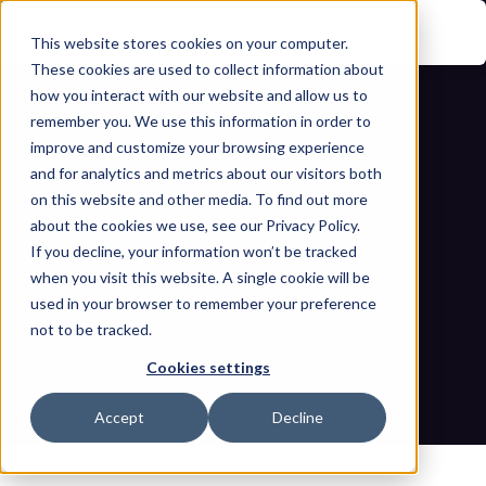
This website stores cookies on your computer.
These cookies are used to collect information about
how you interact with our website and allow us to
remember you. We use this information in order to
improve and customize your browsing experience
and for analytics and metrics about our visitors both
on this website and other media. To find out more
about the cookies we use, see our Privacy Policy.
Der Gentlemen-RaaS-Vorfall: Was das 
If you decline, your information won’t be tracked
when you visit this website. A single cookie will be
Leak über moderne cyberkriminelle 
used in your browser to remember your preference
not to be tracked.
Operationen offenbart
Cookies settings
Startseite
Blogs
Der Gentlemen-RaaS-Vorfall: Was das Leak über moderne 
Accept
Decline
cyberkriminelle Operationen offenbart