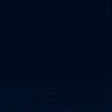
Alle Dienstleistungen
Nützliche Links
OT-Sicherheit
NIS2-Konformität
NERC CIP-Rahmenwerk
Netzwerkerkennung und -reaktion
Cyber-physisches System
SOC als Dienstleistung
IEC 62443