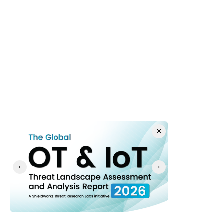
T1190
Exploit 
Wahrscheinlicher 
Public Facing 
Erstzugang
Application
T1078
Valid 
Wahrscheinlicher 
Accounts
Missbrauch von 
Anmeldedaten
T1005
Data From 
Datenerfassung
Local 
System
×
T1041
Exfiltration 
Datenabfluss
Over C2 
‹
›
Channel
T1595
Active 
Wahrscheinliche 
Scanning
Ausspähung 
(Reconnaissance)