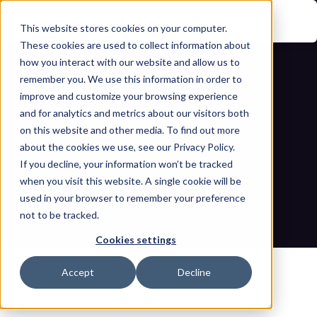
This website stores cookies on your computer.
These cookies are used to collect information about
how you interact with our website and allow us to
remember you. We use this information in order to
improve and customize your browsing experience
and for analytics and metrics about our visitors both
on this website and other media. To find out more
about the cookies we use, see our Privacy Policy.
If you decline, your information won’t be tracked
Eine tiefgehende Analyse des 
when you visit this website. A single cookie will be
Cyberangriffs auf Cal Water
used in your browser to remember your preference
not to be tracked.
Startseite
Blogs
Eine tiefgehende Analyse des Cyberangriffs auf Cal Water
Cookies settings
Accept
Decline