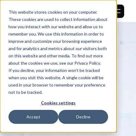
OThello
This website stores cookies on your computer.
These cookies are used to collect information about
how you interact with our website and allow us to
remember you. We use this information in order to
improve and customize your browsing experience
and for analytics and metrics about our visitors both
on this website and other media. To find out more
ORQUESTADO POR IA · LISTO PARA EL CRA DE LA UE
about the cookies we use, see our Privacy Policy.
Deje de perseguir las 
If you decline, your information won’t be tracked
when you visit this website. A single cookie will be
vulnerabilidades del ayer. Proteja 
used in your browser to remember your preference
las del mañana con OThello
not to be tracked.
OThello Pentest Studio realiza pruebas de 
Cookies settings
penetración guiadas por IA en entornos OT 
y dispositivos industriales sin afectar las 
Accept
Decline
operaciones en vivo. Cubre la 
infraestructura de red implementada, 
controladores embebidos, firmware y 