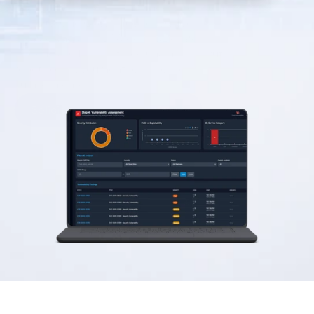
dispositivos de campo. Donde no existen 
exploits, OneIQ los anticipa. Donde las 
obligaciones del CRA de la UE exigen 
evidencia, OThello ofrece una hoja de ruta 
repetible y documentada hacia el 
cumplimiento.
Solicitar una demostración