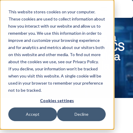
This website stores cookies on your computer.
These cookies are used to collect information about
how you interact with our website and allow us to
Plan de respuesta a 
remember you. We use this information in order to
improve and customize your browsing experience
incidentes para OT/ICS
and for analytics and metrics about our visitors both
Una plantilla práctica 
on this website and other media. To find out more
para fortalecer la 
about the cookies we use, see our Privacy Policy.
If you decline, your information won’t be tracked
resiliencia
when you visit this website. A single cookie will be
used in your browser to remember your preference
not to be tracked.
Cookies settings
Accept
Decline
Prepárese para las interrupciones 