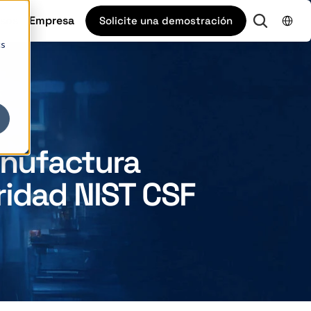
Select L
sos
Empresa
Solicite una demostración
cs
anufactura
ridad NIST CSF