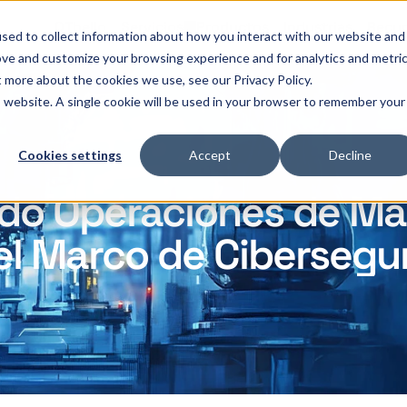
OThello
Servicios
Productos
Industrias
Recur
sed to collect information about how you interact with our website and
ove and customize your browsing experience and for analytics and metri
t more about the cookies we use, see our Privacy Policy.
is website. A single cookie will be used in your browser to remember your
Cookies settings
Accept
Decline
do Operaciones de M
el Marco de Cibersegu