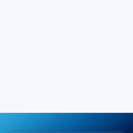
Mantenga su inventario 
actualizado con información 
precisa sobre los activos
Recibe alertas sobre cualquier 
comportamiento anómalo
Gestiona los volúmenes de alertas 
para eliminar la fatiga por alertas
Los activos pueden etiquetarse según 
varios parámetros para gestionar la 
información
Ayuda a priorizar la atención en 
comportamientos de interés