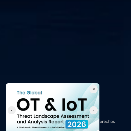
×
‹
›
Copyright © 2026, Shieldworkz - Todos los derechos 
reservados.