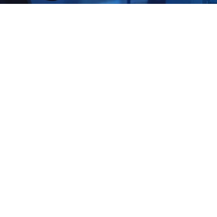
Las soluciones de cibersegur
de Shieldworkz actúan como 
dedicado para ofrecer intelig
sobre amenazas cibernética
La Tecnología Operacional (OT) combinada con la gestión
Cosas (IoT) de infraestructura crítica requiere que las o
constantemente adelantadas a las amenazas cibernéticas
manufacturero junto con las industrias de petróleo, gas 
través de sistemas OT/ICS para mantener las operacione
gestionar el flujo de tuberías y la estabilidad de la red elé
industriales modernos enfrentan un número creciente de