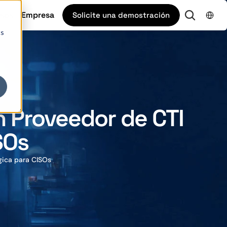
Select L
sos
Empresa
Solicite una demostración
cs
n Proveedor de CTI 
SOs
gica para CISOs