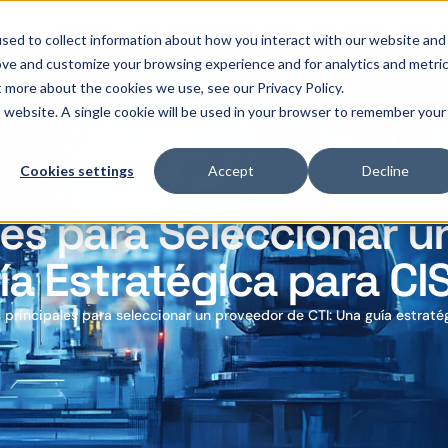
OThello
Servicios
Productos
Industrias
Recur
sed to collect information about how you interact with our website and
ove and customize your browsing experience and for analytics and metri
t more about the cookies we use, see our Privacy Policy.
is website. A single cookie will be used in your browser to remember your
Cookies settings
Accept
Decline
es para Seleccionar u
ía Estratégica para CI
 principales para seleccionar un proveedor de CTI: Una guía estraté