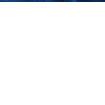
¡Desca
idad OT/ICS 
Obtén nu
su socio 
gratuito
encia 
de CTI: 
s.
asegúrat
en tu re
 de Internet de las 
rganizaciones estén 
. El sector 
y energía operan a 
s de producción y 
ctrica. Los sistemas 
 ataques. La Agencia 