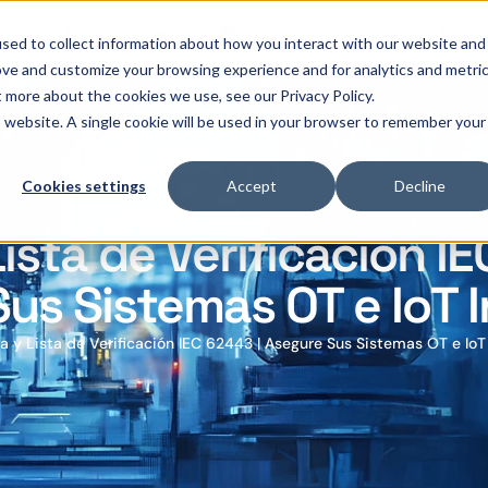
OThello
Servicios
Productos
Industrias
Recur
sed to collect information about how you interact with our website and
ove and customize your browsing experience and for analytics and metri
t more about the cookies we use, see our Privacy Policy.
is website. A single cookie will be used in your browser to remember your
Cookies settings
Accept
Decline
Lista de Verificación I
Sus Sistemas OT e IoT I
a y Lista de Verificación IEC 62443 | Asegure Sus Sistemas OT e IoT 