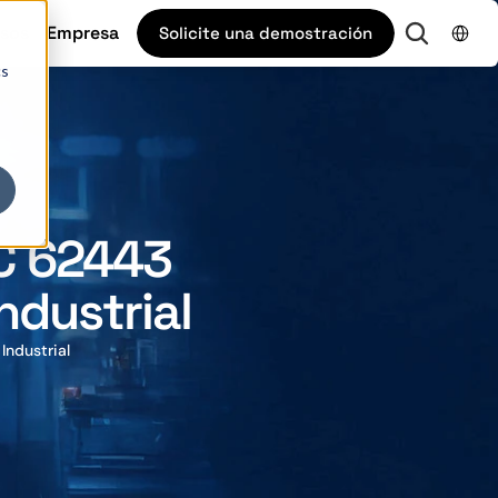
Select L
sos
Empresa
Solicite una demostración
cs
EC 62443
ndustrial
Industrial