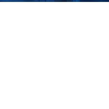
¡Desca
d 
Obtenga 
anizaciones 
verifica
limiento de 
Proteja 
e su 
Industri
control 
eguridad 
sistemas de Tecnología 
crítica, que incluyen 
n de redes eléctricas. 
les debido a su 