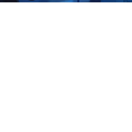
La empresa de cibersegurida
Shieldworkz ayuda a las org
industriales a lograr el cump
la norma IEC 62443 a través d
programa Maestro en Cibers
Industrial.
Las operaciones industriales modernas dependen de los 
Operativa (OT) para operar sus redes de infraestructura 
instalaciones de energía y gasoductos, así como la gestió
Los sistemas OT enfrentan riesgos cibernéticos sustancia