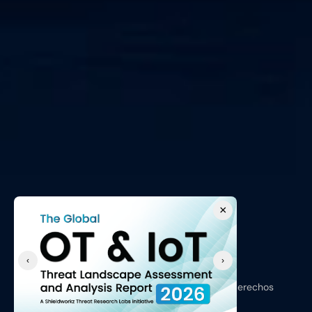
×
‹
›
Copyright © 2026, Shieldworkz - Todos los derechos 
reservados.