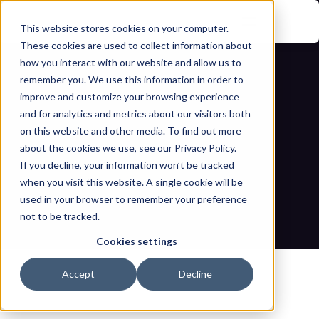
This website stores cookies on your computer.
These cookies are used to collect information about
how you interact with our website and allow us to
remember you. We use this information in order to
improve and customize your browsing experience
and for analytics and metrics about our visitors both
on this website and other media. To find out more
about the cookies we use, see our Privacy Policy.
Cómo la crisis de Irán está afectando 
If you decline, your information won’t be tracked
when you visit this website. A single cookie will be
el ciberespacio
used in your browser to remember your preference
not to be tracked.
Inicio
Blogs
Cómo la crisis de Irán está afectando el ciberespacio
Cookies settings
Accept
Decline