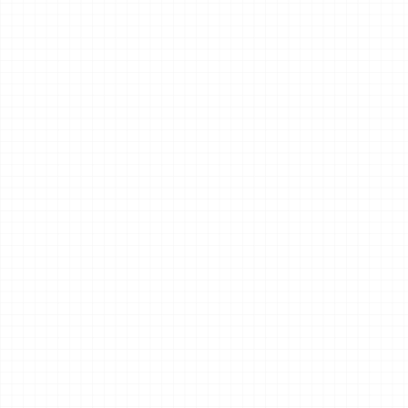
Bedrohungslandschaft und 
Risikoprofil.
Vorfalldurchlauf
Schritt-für-Schritt-
Engagement, bei dem Teams 
auf sich entwickelnde 
Vorfallszenarien reagieren und 
jede Reaktion dokumentiert 
wird.
Rollen & 
Verantwortlichkei
ten Überprüfung