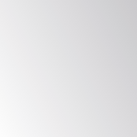
Incident-Response-Tabletop-Übungen.
Bewährte Modelle
Wir arbeiten daran, kontextuelle und 
maßgeschneiderte Übungen für Ihr 
Unternehmen zu entwickeln, um die 
höchsten Effizienzgrade in der 
Incident-Response zu gewährleisten 
und gleichzeitig die Compliance-Ziele 
voranzutreiben.
Bewährte Erfolgsbilanz
Weltweit von Organisationen vertraut, 
um die Incident Response über 