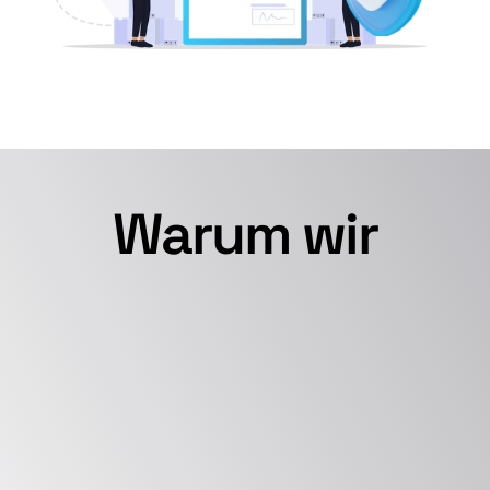
Warum wir
Tiefenexpertise
Shieldworkz
 Teams haben 
umfangreiche Erfahrung in der 
Strategie und Durchführung von 