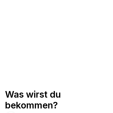
Ein Validierungsteam 
untersucht alle Aspekte, um 
sicherzustellen, dass die 
Ergebnisse genau sind.
Nachbesprechun
g und 
Empfehlungen
Liefern Sie Erkenntnisse, 
gelernten Lektionen und 
umsetzbaren Verbesserungen.
Was wirst du 
bekommen?