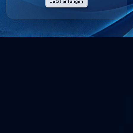
Jetzt anfangen
Über uns
Wir sichern Umgebungen der Betriebstechnologie und 
schützen Unternehmen mit erstklassigen 
Dienstleistungen und Lösungen für Cybersicherheit.
Unternehmen
Über uns
Kontaktieren Sie uns
Partnerprogramm
Karriere