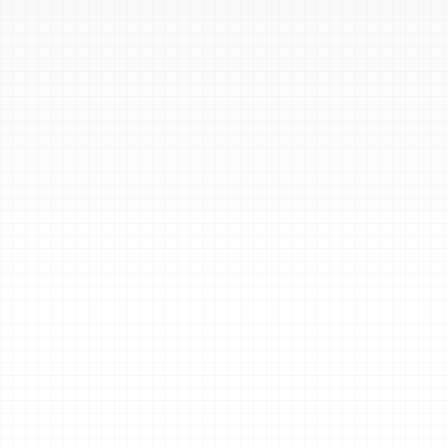
Szenario- und 
Bedrohungsprofil
entwicklung
Angepasste Angriffszenarien 
mit Bedrohungsakteuren, die 
sowohl innerhalb als auch 
außerhalb Ihres Netzwerks 
agieren, unter 
Berücksichtigung Ihrer 
Branche, 