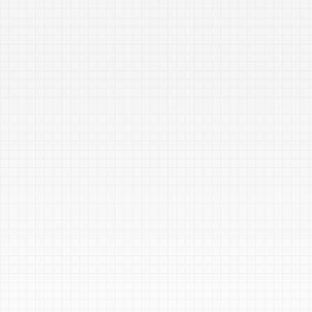
Wesentliche Komponenten 
unseres Dienstes zur 
Bewertung der 
Einsatzbereitschaft bei 
Vorfällen