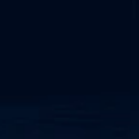
Alle Dienstleistungen
Nützliche Links
OT-Sicherheit
NIS2-Konformität
NERC CIP-Rahmenwerk
Netzwerkerkennung und -reaktion
Cyber-physisches System
SOC als Dienstleistung
IEC 62443