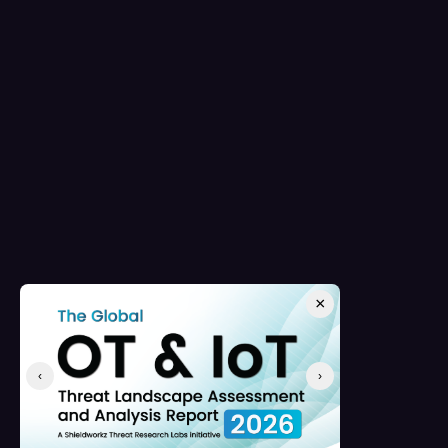
×
‹
›