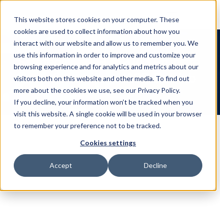
This website stores cookies on your computer. These
cookies are used to collect information about how you
interact with our website and allow us to remember you. We
use this information in order to improve and customize your
Strategische IEC 62443 Prüfliste 
browsing experience and for analytics and metrics about our
zum Schutz Ihrer IACS-Betrieb
visitors both on this website and other media. To find out
more about the cookies we use, see our Privacy Policy.
If you decline, your information won’t be tracked when you
visit this website. A single cookie will be used in your browser
to remember your preference not to be tracked.
Cookies settings
Sichern Sie Ihr IACS mit Shieldworkz: 
Accept
Decline
Die ultimative IEC 62443 Checkliste für 
2025
Industrielle Automatisierungs- und Kontrollsysteme 