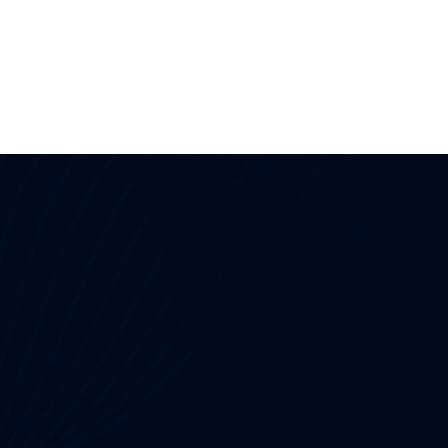
Nützliche Links
OT-Sicherheit
NIS2-Konformität
NERC CIP-Rahmenwerk
Netzwerkerkennung und -reaktion
CPS-Schutz
g und Lückenanalyse
SOC als Dienstleistung
IEC 62443
rvice