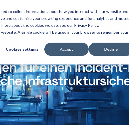
OThello
Dienstleistungen
Produkte
Industrien
Resso
sed to collect information about how you interact with our website and
ove and customize your browsing experience and for analytics and metri
t more about the cookies we use, see our Privacy Policy.
is website. A single cookie will be used in your browser to remember your
Cookies settings
Accept
Decline
en für einen Incident-
sche Infrastruktursich