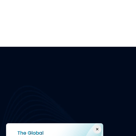
Über uns
Unter
n
Wir sichern Umgebungen der 
Über uns
Betriebstechnologie und schützen 
Kontaktier
Unternehmen mit erstklassigen 
Partnerp
Dienstleistungen und Lösungen für 
Karriere
Cybersicherheit.
Ereignisse
×
Häufig gest