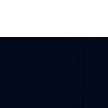
nehme
Ressourcen
Produkte
Blog
OT-Sicherheitsplattform
Regulatorische 
Media-Scan-Lösung
Handbücher
Patch-Management-Lösung
en Sie uns
Dienstleistungen
Sanierungsleitfäden
rogramm
Berichte
OT-Sicherheitsrisikobewertun
E-Books
Verwalteter SOC-Service
Fallstudien
ellte 
OT Vorfallreaktionsretainer-Se