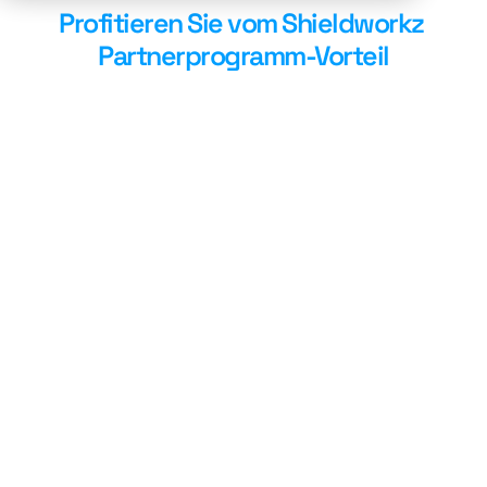
Profitieren Sie vom 
Shieldworkz
Partnerprogramm-Vorteil
Das 
Shieldworkz
 Partnernetzwerk 
stützt sich auf ausgereifte 
Engagement-Modelle, um unseren 
Partnern neue und zuverlässige 