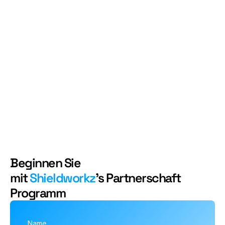
unserer globalen Präsenz bietet das Shieldworkz-
Partnerprogramm eine einzigartige Gelegenheit 
für Partner, ihr Geschäft mit unserer vollen 
Unterstützung und Anleitung zu erweitern.
Als Shieldworkz-Partner verbesserte dieser 
führende Konnektivitätsdienstleister seine 
Marktpräsenz, steigerte die Rentabilität und 
erzielte erhebliche Einsparungen, während er sich 
gegen ausgeklügelte Cyberangriffe schützte. Sie 
können alles darüber und über diese 
Partnerschaft 
hier
 lesen.
Beginnen Sie 
mit 
Shieldworkz
's Partnerschaft 
Programm
Name