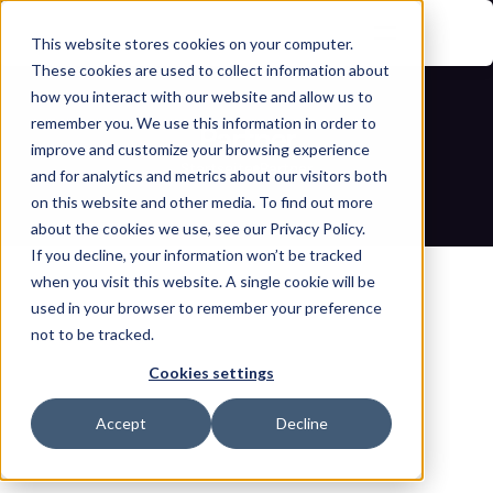
This website stores cookies on your computer.
These cookies are used to collect information about
how you interact with our website and allow us to
remember you. We use this information in order to
Partner
improve and customize your browsing experience
Startseite
Partner
and for analytics and metrics about our visitors both
on this website and other media. To find out more
about the cookies we use, see our Privacy Policy.
If you decline, your information won’t be tracked
when you visit this website. A single cookie will be
used in your browser to remember your preference
not to be tracked.
Neue Einnahmequellen schaffen, indem innovative 
Cookies settings
Lösungen bereitgestellt werden, die es Organisationen 
ermöglichen, ihre Sicherheits- und Netzwerk-
Accept
Decline
Infrastruktur zu verwalten.
Partnerschaft anfragen