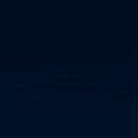
Netzwerkerkennung und -reaktion
Cyber-physisches System
SOC als Dienstleistung
IEC 62443