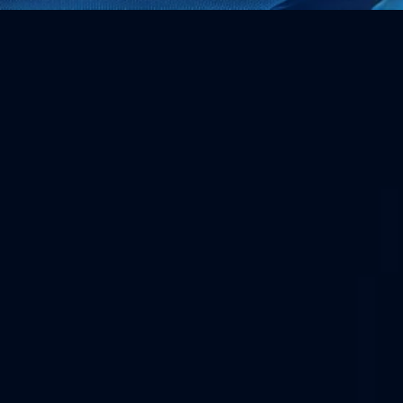
Über uns
Wir sichern Umgebungen der Betriebstechnologie und 
schützen Unternehmen mit erstklassigen 
Dienstleistungen und Lösungen für Cybersicherheit.
Unternehmen
Über uns
Kontaktieren Sie uns
Partnerprogramm
Karriere
Ereignisse
Ressourcen
Blog
Regulatorische Handbücher
Sanierungsleitfäden