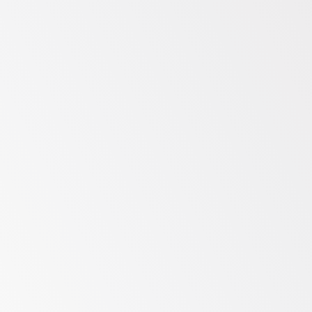
Expertise
Mit globaler SOC-Erfahrung, OT-
Sicherheitsexperten und einem breiten 
Spektrum an Dienstleistungen, unterstützt 
von dem größten Pool an OT-
Sicherheitsberatern, erhält Ihr Unternehmen 
die Skalierung und Reife, die nötig sind, um 
Risiken effektiv zu mindern.
SecOps mit KI stärken
Fügen Sie die Power von KI zu Ihren SecOps 
hinzu und gewinnen Sie Effizienz, schnellere 
Erkennung sowie Echtzeit- und präzise 
Unterstützung in Bereichen wie 
Vorfallreaktion, Compliance-Überwachung, KPI-
Überwachung und mehr.