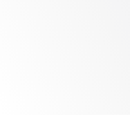
Praxisniveau Engagement
Jeder Service wird von einer spezifischen 
Praktik unterstützt, um Anleitung und 
Richtung bereitzustellen, die an den besten 
Praktiken der globalen Incident-Response über 
verschiedene Branchen hinweg ausgerichtet 
sind.
Die größten Abdeckungen
Mit einem SOC auf jedem Kontinent können 
wir Sie von überall auf der Welt unterstützen.