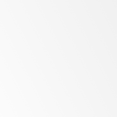
Skalieren Sie die Sicherheit mit 
einem vertrauenswürdigen 
Partner
Mit globaler Erfahrung in der Incident-
Response, gestützt durch das Vertrauen 
führender Unternehmen, sind wir bestens 
geeignet, Ihr Partner für das OT Security 
Operations Center zu sein.
Inhouse-Lösungen
Als Anbieter von End-to-End-Lösungen 
erhalten Sie von einem Partner die Lösungen, 
CTI, Dienstleistungen und Tools, die 
erforderlich sind, um Ihre Infrastruktur 
abzusichern.