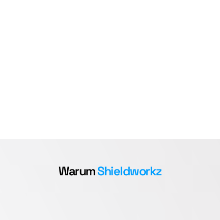
oder teilweiser SOC, oder 
Onsite-/Onshore-/Hybridbereitstellung, wir 
können alle Ihre SOC-Bedürfnisse erfüllen
Warum 
Shieldworkz