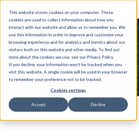
This website stores cookies on your computer. These
cookies are used to collect information about how you
interact with our website and allow us to remember you. We
use this information in order to improve and customize your
Wie KI OT- und ICS-Sicherheit 
browsing experience and for analytics and metrics about our
transformiert
visitors both on this website and other media. To find out
Ein Muss-eBook
more about the cookies we use, see our Privacy Policy.
If you decline, your information won’t be tracked when you
Wie KI die OT- und ICS-Sicherheit transformaert: 
Startseite
visit this website. A single cookie will be used in your browser
Ein Must-Read eBook
to remember your preference not to be tracked.
Cookies settings
Accept
Decline
KI durch Shieldworkz schützt Ihre 
industriellen Abläufe, indem es die 