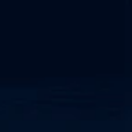
OT-Sicherheit
NIS2-Konformität
NERC CIP-Rahmenwerk
Netzwerkerkennung und -reaktion
Cyber-physisches System
SOC als Dienstleistung
IEC 62443