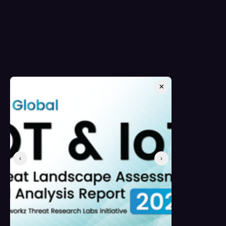
×
‹
›