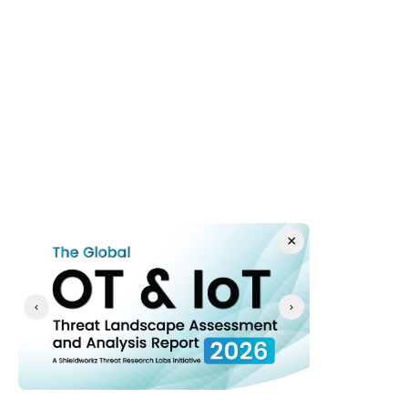
Relevante Standards und 
regulatorische Vorgaben
Die Prinzipien von Zero Trust korrespondieren direkt 
mit den gesetzlichen Anforderungen und IT-
Sicherheitsstandards für Betreiber kritischer 
Infrastrukturen. Die folgende Tabelle zeigt die 
Entsprechungen auf: 
Standard / 
Relevante Zero-Trust-
×
Regulierung
Sicherheitsmaßnahmen
‹
›
NIST SP 
Asset-Inventar, Vergabe von 
800-82 
Minimalrechten, 
(ICS 
Netzsegmentierung, kontinuierliche 
Security)
Überwachung 