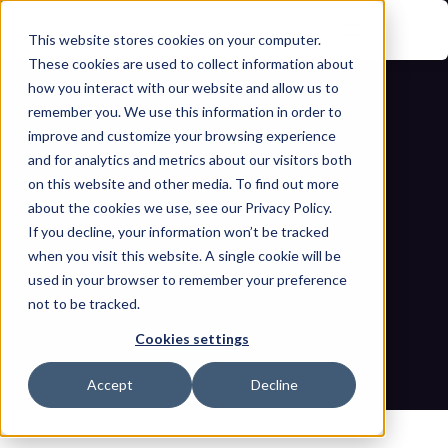
This website stores cookies on your computer.
These cookies are used to collect information about
how you interact with our website and allow us to
remember you. We use this information in order to
improve and customize your browsing experience
and for analytics and metrics about our visitors both
on this website and other media. To find out more
about the cookies we use, see our Privacy Policy.
Der ultimative Leitfaden für Zero Trust 
If you decline, your information won’t be tracked
when you visit this website. A single cookie will be
Security in industriellen 
used in your browser to remember your preference
not to be tracked.
Steuerungssystemen (ICS)
Cookies settings
Startseite
Blogs
Der ultimative Leitfaden für Zero Trust Security in 
Accept
Decline
industriellen Steuerungssystemen (ICS)