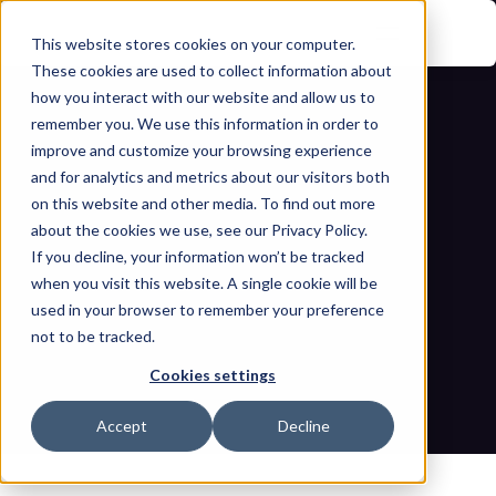
This website stores cookies on your computer.
These cookies are used to collect information about
how you interact with our website and allow us to
remember you. We use this information in order to
improve and customize your browsing experience
and for analytics and metrics about our visitors both
on this website and other media. To find out more
about the cookies we use, see our Privacy Policy.
If you decline, your information won’t be tracked
Die Vergiftung der Lieferkette ist ein 
when you visit this website. A single cookie will be
unmittelbar besorgniserregendes 
used in your browser to remember your preference
not to be tracked.
Thema.
Cookies settings
Startseite
Blogs
Die Vergiftung der Lieferkette ist ein unmittelbar 
Accept
Decline
besorgniserregendes Thema.