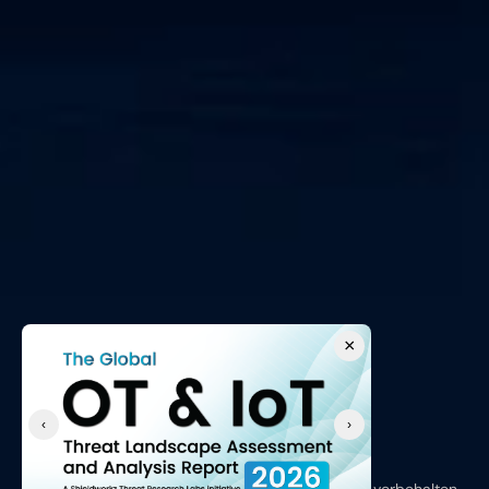
×
‹
›