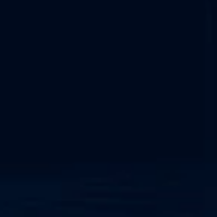
OT-Sicherheitsbewertung / Penetrationstest-Service
Alle Dienstleistungen
Nützliche Links
OT-Sicherheit
NIS2-Konformität
NERC CIP-Rahmenwerk
Netzwerkerkennung und -reaktion
Cyber-physisches System
SOC als Dienstleistung
IEC 62443