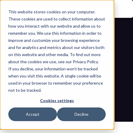
This website stores cookies on your computer.
These cookies are used to collect information about
how you interact with our website and allow us to
remember you. We use this information in order to
improve and customize your browsing experience
and for analytics and metrics about our visitors both
on this website and other media. To find out more
about the cookies we use, see our Privacy Policy.
If you decline, your information won’t be tracked
Verständnis chinesischer 
when you visit this website. A single cookie will be
Bedrohungsakteure, TTPs und 
used in your browser to remember your preference
not to be tracked.
operative Prioritäten – Teil eins
Cookies settings
Startseite
Blogs
Verständnis chinesischer Bedrohungsakteure, TTPs und 
Accept
Decline
operative Prioritäten – Teil eins