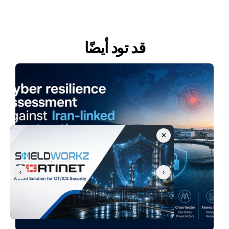
قد تود أيضًا
×
‹
›