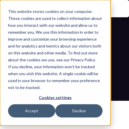
This website stores cookies on your computer.
These cookies are used to collect information about
how you interact with our website and allow us to
remember you. We use this information in order to
improve and customize your browsing experience
and for analytics and metrics about our visitors both
on this website and other media. To find out more
about the cookies we use, see our Privacy Policy.
فهم ثغرة تصعيد الامتيازات في أجهزة 
If you decline, your information won’t be tracked
when you visit this website. A single cookie will be
Phoenix Contact PLCnext
used in your browser to remember your preference
not to be tracked.
مدونات
الصفحة الرئيسية
فهم ثغرة تصعيد الامتيازات في أجهزة Phoenix Contact PLCnext
Cookies settings
Accept
Decline