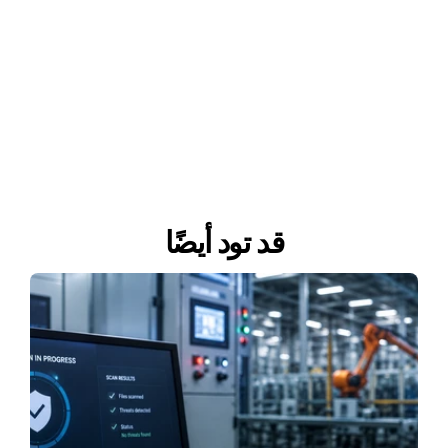
قد تود أيضًا