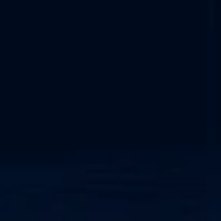
روابط مفيدة
أمن التكنولوجيا التشغيلية
الامتثال لنظام NIS2
إطار عمل NERC CIP
اكتشاف الشبكة والاستجابة
النظام السيبراني-الفيزيائي
مركز عمليات الأمن كخدمة
IEC 62443