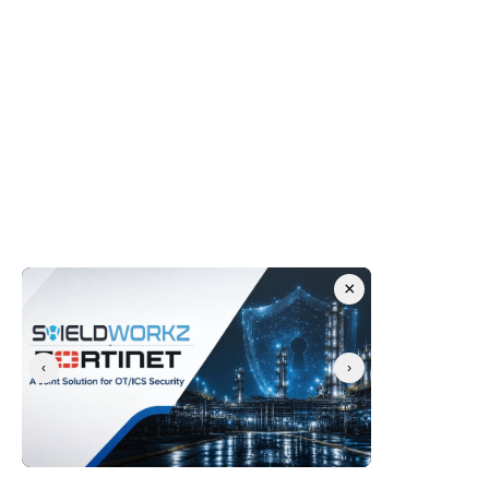
من ينبغي عليه استخدام هذا القالب؟
•       مسؤولو أمن المعلومات الرئيسيون (CISOs) المسؤولون 
عن حوكمة برنامج الأمن الصناعي بمؤسساتهم.
•       قادة أمن التكنولوجيا التشغيلية (OT) الذين يديرون 
المبادرات الأمنية عبر المواقع والمنشآت الصناعية.
•       فرق المشتريات التي تشرف على عملية اختيار موردي 
ومزودي خدمات أمن التكنولوجيا التشغيلية.
×
•       مديرو المصانع وقادة العمليات المشاركون في قرارات 
الاستثمار الأمني.
•       مشغلو البنية التحتية الحيوية الذين يشترون الخدمات الأمنية 
‹
›
لبيئات خاضعة للمتطلبات التنظيمية والتشريعية.
•       مهندسو ومصممو البنية الأمنية (Security Architects) 
الذين يقومون بتصميم برامج أمن التكنولوجيا التشغيلية وتحديد 