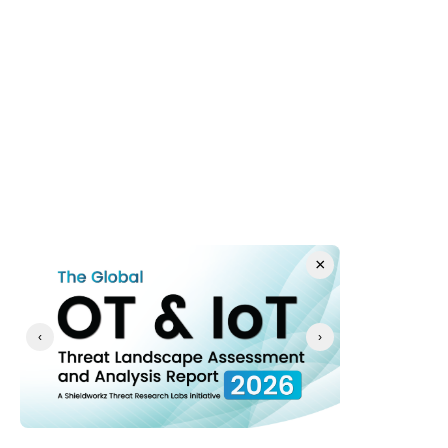
المهام 
القانونية والموارد 
البشرية وهندسة 
تكنولوجيا التشغيل 
☐ 
رئيس أمن 
الحصول على موافقة 
المعلومات / 
رسمية من الإدارة 
الراعي التنفيذي 
العليا 
×
‹
›
☐ 
أمن تكنولوجيا 
نشر برامج التحكم في 
المعلومات / 
الأجهزة على جميع 
تكنولوجيا 
النقاط النهائية 
التشغيل 