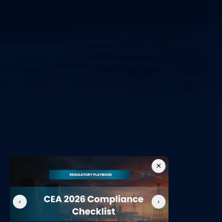
×
‹
›