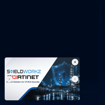
خدمة الاحتفاظ باستجابة الحوادث في تكنولوجيا العمليات (OT)
خدمة تقييم الثغرات الأمنية واختبار الاختراق لأنظمة التشغيل (OT)
جميع الخدمات
روابط مفيدة
أمن التكنولوجيا التشغيلية
الامتثال لنظام NIS2
إطار عمل NERC CIP
اكتشاف الشبكة والاستجابة
النظام السيبراني-الفيزيائي
مركز عمليات الأمن كخدمة
IEC 62443
×
‹
›