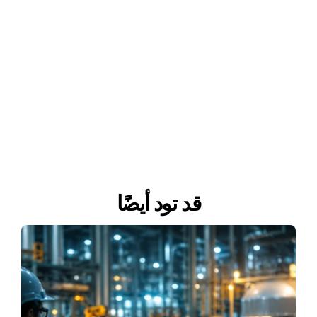
قد تود أيضًا