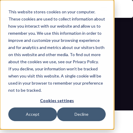
This website stores cookies on your computer.
These cookies are used to collect information about
how you interact with our website and allow us to
remember you. We use this information in order to
improve and customize your browsing experience
and for analytics and metrics about our visitors both
on this website and other media. To find out more
about the cookies we use, see our Privacy Policy.
If you decline, your information won’t be tracked
أفضل برنامج للتحكم في أجهزة USB للشبكات 
when you visit this website. A single cookie will be
التشغيلية (OT Networks)
used in your browser to remember your preference
not to be tracked.
مدونات
الصفحة الرئيسية
أفضل برنامج للتحكم في أجهزة USB للشبكات التشغيلية (OT 
Cookies settings
Networks)
Accept
Decline