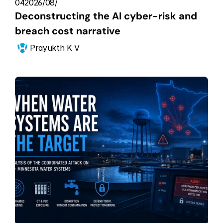
04‏/08‏/2026
Deconstructing the AI cyber-risk and 
breach cost narrative
Prayukth K V