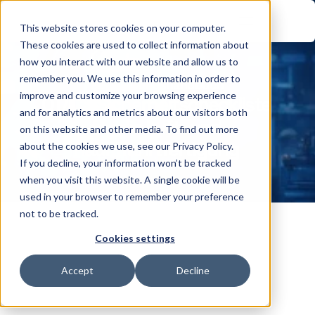
This website stores cookies on your computer.
These cookies are used to collect information about
how you interact with our website and allow us to
remember you. We use this information in order to
Regulierungshandbuch
improve and customize your browsing experience
OT/ICS Sicherheitscheckliste 
and for analytics and metrics about our visitors both
für die Luft- und 
on this website and other media. To find out more
Raumfahrtfertigung
about the cookies we use, see our Privacy Policy.
If you decline, your information won’t be tracked
when you visit this website. A single cookie will be
used in your browser to remember your preference
not to be tracked.
Cookies settings
Wenn flugkritische Produktion auf 
Accept
Decline
Cyberrisiken trifft