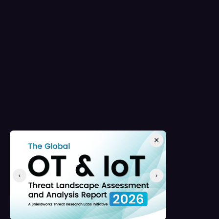
×
‹
›