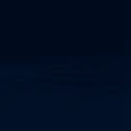
Netzwerkerkennung und -reaktion
Cyber-physisches System
SOC als Dienstleistung
IEC 62443