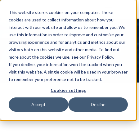
This website stores cookies on your computer. These
cookies are used to collect information about how you
interact with our website and allow us to remember you. We
use this information in order to improve and customize your
Der Leitfaden des CISO für das 
browsing experience and for analytics and metrics about our
Cyberrisikomanagement von 
visitors both on this website and other media. To find out
OT/ICS
more about the cookies we use, see our Privacy Policy.
If you decline, your information won’t be tracked when you
visit this website. A single cookie will be used in your browser
to remember your preference not to be tracked.
Cookies settings
Accept
Decline
Die wachsende Dringlichkeit der 
OT/ICS-Cybersicherheit
In der heutigen vernetzten Welt sind industrielle 