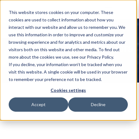
This website stores cookies on your computer. These
cookies are used to collect information about how you
interact with our website and allow us to remember you. We
use this information in order to improve and customize your
CISO-Handbuch: Leitfaden zur 
browsing experience and for analytics and metrics about our
Schwachstellenverwaltung für OT & 
visitors both on this website and other media. To find out
ICS
more about the cookies we use, see our Privacy Policy.
If you decline, your information won’t be tracked when you
visit this website. A single cookie will be used in your browser
to remember your preference not to be tracked.
Cookies settings
Accept
Decline
Schützen Sie Ihre industriellen 
Abläufe mit Shieldworkz: Expert 
OT/ICS & IoT 