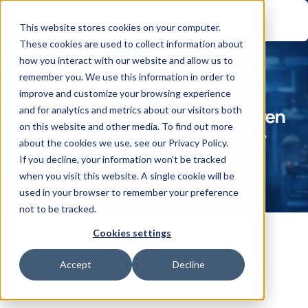
This website stores cookies on your computer.
These cookies are used to collect information about
how you interact with our website and allow us to
remember you. We use this information in order to
Fallstudie
improve and customize your browsing experience
and for analytics and metrics about our visitors both
Absicherung von Rechenzentren
on this website and other media. To find out more
OT- & IoT-Cybersicherheit für 
about the cookies we use, see our Privacy Policy.
moderne Einrichtungen
If you decline, your information won’t be tracked
when you visit this website. A single cookie will be
used in your browser to remember your preference
not to be tracked.
Cookies settings
Accept
Decline
Das sich ändernde Risiko: Warum 
Rechenzentren jetzt OT- & IoT-